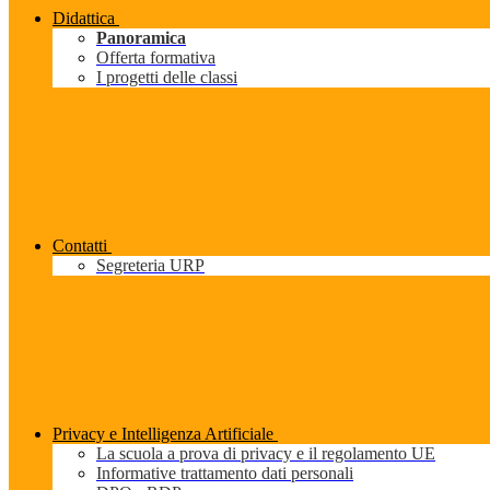
Didattica
Panoramica
Offerta formativa
I progetti delle classi
Contatti
Segreteria URP
Privacy e Intelligenza Artificiale
La scuola a prova di privacy e il regolamento UE
Informative trattamento dati personali