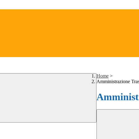
Home
>
Amministrazione Tra
Amministr