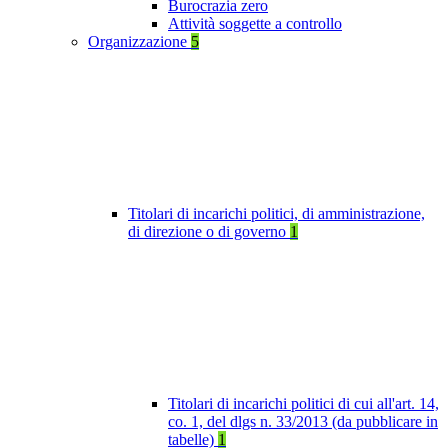
Burocrazia zero
Attività soggette a controllo
Organizzazione
5
Titolari di incarichi politici, di amministrazione,
di direzione o di governo
1
Titolari di incarichi politici di cui all'art. 14,
co. 1, del dlgs n. 33/2013 (da pubblicare in
tabelle)
1