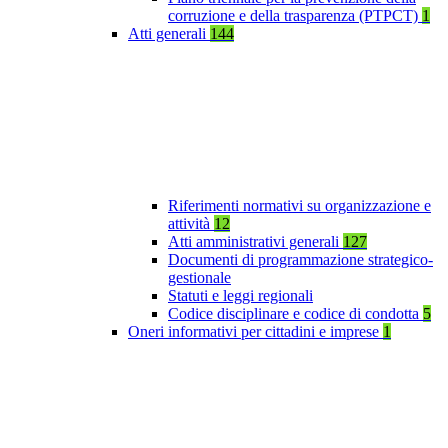
corruzione e della trasparenza (PTPCT)
1
Atti generali
144
Riferimenti normativi su organizzazione e
attività
12
Atti amministrativi generali
127
Documenti di programmazione strategico-
gestionale
Statuti e leggi regionali
Codice disciplinare e codice di condotta
5
Oneri informativi per cittadini e imprese
1