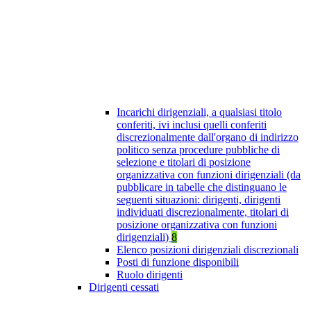
Incarichi dirigenziali, a qualsiasi titolo
conferiti, ivi inclusi quelli conferiti
discrezionalmente dall'organo di indirizzo
politico senza procedure pubbliche di
selezione e titolari di posizione
organizzativa con funzioni dirigenziali (da
pubblicare in tabelle che distinguano le
seguenti situazioni: dirigenti, dirigenti
individuati discrezionalmente, titolari di
posizione organizzativa con funzioni
dirigenziali)
8
Elenco posizioni dirigenziali discrezionali
Posti di funzione disponibili
Ruolo dirigenti
Dirigenti cessati