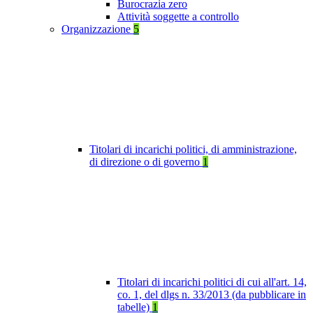
Burocrazia zero
Attività soggette a controllo
Organizzazione
5
Titolari di incarichi politici, di amministrazione,
di direzione o di governo
1
Titolari di incarichi politici di cui all'art. 14,
co. 1, del dlgs n. 33/2013 (da pubblicare in
tabelle)
1