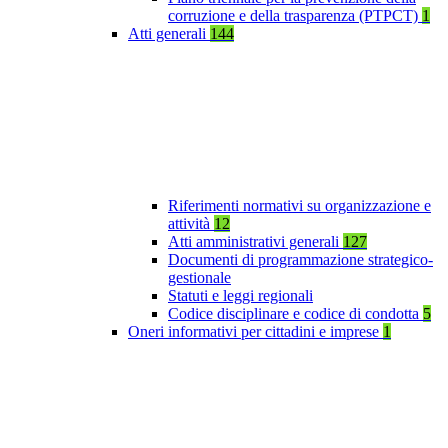
corruzione e della trasparenza (PTPCT)
1
Atti generali
144
Riferimenti normativi su organizzazione e
attività
12
Atti amministrativi generali
127
Documenti di programmazione strategico-
gestionale
Statuti e leggi regionali
Codice disciplinare e codice di condotta
5
Oneri informativi per cittadini e imprese
1