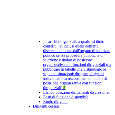
Incarichi dirigenziali, a qualsiasi titolo
conferiti, ivi inclusi quelli conferiti
discrezionalmente dall'organo di indirizzo
politico senza procedure pubbliche di
selezione e titolari di posizione
organizzativa con funzioni dirigenziali (da
pubblicare in tabelle che distinguano le
seguenti situazioni: dirigenti, dirigenti
individuati discrezionalmente, titolari di
posizione organizzativa con funzioni
dirigenziali)
8
Elenco posizioni dirigenziali discrezionali
Posti di funzione disponibili
Ruolo dirigenti
Dirigenti cessati