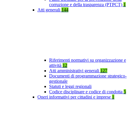
corruzione e della trasparenza (PTPCT)
1
Atti generali
144
Riferimenti normativi su organizzazione e
attività
12
Atti amministrativi generali
127
Documenti di programmazione strategico-
gestionale
Statuti e leggi regionali
Codice disciplinare e codice di condotta
5
Oneri informativi per cittadini e imprese
1