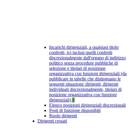
Incarichi dirigenziali, a qualsiasi titolo
conferiti, ivi inclusi quelli conferiti
discrezionalmente dall'organo di indirizzo
politico senza procedure pubbliche di
selezione e titolari di posizione
organizzativa con funzioni dirigenziali (da
pubblicare in tabelle che distinguano le
seguenti situazioni: dirigenti, dirigenti
individuati discrezionalmente, titolari di
posizione organizzativa con funzioni
dirigenziali)
8
Elenco posizioni dirigenziali discrezionali
Posti di funzione disponibili
Ruolo dirigenti
Dirigenti cessati