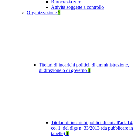
Burocrazia zero
Attività soggette a controllo
Organizzazione
5
Titolari di incarichi politici, di amministrazione,
di direzione o di governo
1
Titolari di incarichi politici di cui all'art. 14,
co. 1, del dlgs n. 33/2013 (da pubblicare in
tabelle)
1