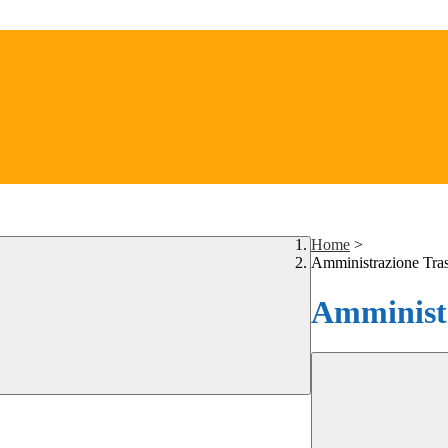
Home
>
Amministrazione Tra
Amministr