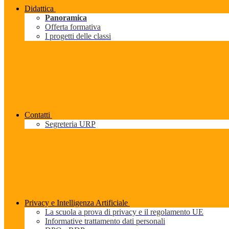
Didattica
Panoramica
Offerta formativa
I progetti delle classi
Contatti
Segreteria URP
Privacy e Intelligenza Artificiale
La scuola a prova di privacy e il regolamento UE
Informative trattamento dati personali