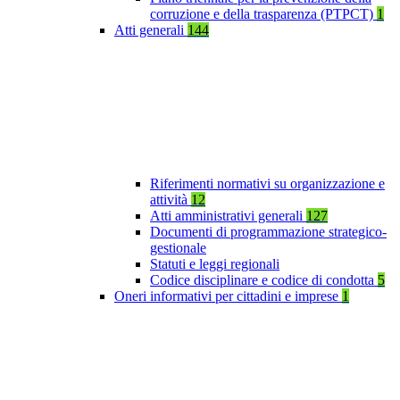
corruzione e della trasparenza (PTPCT)
1
Atti generali
144
Riferimenti normativi su organizzazione e
attività
12
Atti amministrativi generali
127
Documenti di programmazione strategico-
gestionale
Statuti e leggi regionali
Codice disciplinare e codice di condotta
5
Oneri informativi per cittadini e imprese
1