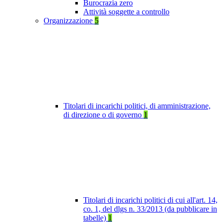
Burocrazia zero
Attività soggette a controllo
Organizzazione
5
Titolari di incarichi politici, di amministrazione,
di direzione o di governo
1
Titolari di incarichi politici di cui all'art. 14,
co. 1, del dlgs n. 33/2013 (da pubblicare in
tabelle)
1