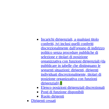
Incarichi dirigenziali, a qualsiasi titolo
conferiti, ivi inclusi quelli conferiti
discrezionalmente dall'organo di indirizzo
politico senza procedure pubbliche di
selezione e titolari di posizione
organizzativa con funzioni dirigenziali (da
pubblicare in tabelle che distinguano le
seguenti situazioni: dirigenti, dirigenti
individuati discrezionalmente, titolari di
posizione organizzativa con funzioni
dirigenziali)
8
Elenco posizioni dirigenziali discrezionali
Posti di funzione disponibili
Ruolo dirigenti
Dirigenti cessati