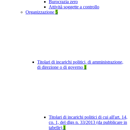
Burocrazia zero
Attività soggette a controllo
Organizzazione
5
Titolari di incarichi politici, di amministrazione,
di direzione o di governo
1
Titolari di incarichi politici di cui all'art. 14,
co. 1, del dlgs n. 33/2013 (da pubblicare in
tabelle)
1