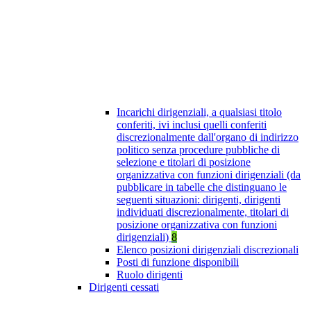
Incarichi dirigenziali, a qualsiasi titolo
conferiti, ivi inclusi quelli conferiti
discrezionalmente dall'organo di indirizzo
politico senza procedure pubbliche di
selezione e titolari di posizione
organizzativa con funzioni dirigenziali (da
pubblicare in tabelle che distinguano le
seguenti situazioni: dirigenti, dirigenti
individuati discrezionalmente, titolari di
posizione organizzativa con funzioni
dirigenziali)
8
Elenco posizioni dirigenziali discrezionali
Posti di funzione disponibili
Ruolo dirigenti
Dirigenti cessati