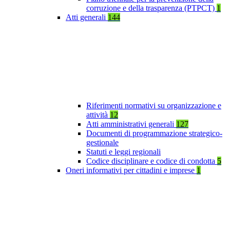
corruzione e della trasparenza (PTPCT)
1
Atti generali
144
Riferimenti normativi su organizzazione e
attività
12
Atti amministrativi generali
127
Documenti di programmazione strategico-
gestionale
Statuti e leggi regionali
Codice disciplinare e codice di condotta
5
Oneri informativi per cittadini e imprese
1