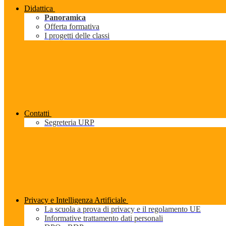
Didattica
Panoramica
Offerta formativa
I progetti delle classi
Contatti
Segreteria URP
Privacy e Intelligenza Artificiale
La scuola a prova di privacy e il regolamento UE
Informative trattamento dati personali