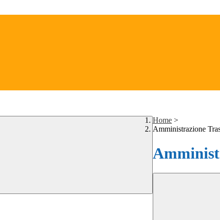
Home
>
Amministrazione Tra
Amministr