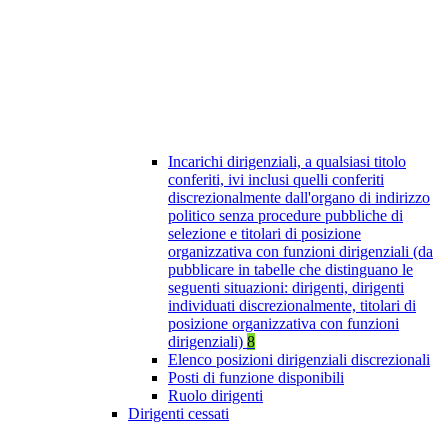
Incarichi dirigenziali, a qualsiasi titolo
conferiti, ivi inclusi quelli conferiti
discrezionalmente dall'organo di indirizzo
politico senza procedure pubbliche di
selezione e titolari di posizione
organizzativa con funzioni dirigenziali (da
pubblicare in tabelle che distinguano le
seguenti situazioni: dirigenti, dirigenti
individuati discrezionalmente, titolari di
posizione organizzativa con funzioni
dirigenziali)
8
Elenco posizioni dirigenziali discrezionali
Posti di funzione disponibili
Ruolo dirigenti
Dirigenti cessati