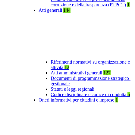
corruzione e della trasparenza (PTPCT)
1
Atti generali
144
Riferimenti normativi su organizzazione e
attività
12
Atti amministrativi generali
127
Documenti di programmazione strategico-
gestionale
Statuti e leggi regionali
Codice disciplinare e codice di condotta
5
Oneri informativi per cittadini e imprese
1