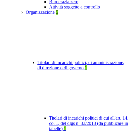
Burocrazia zero
Attività soggette a controllo
Organizzazione
5
Titolari di incarichi politici, di amministrazione,
di direzione o di governo
1
Titolari di incarichi politici di cui all'art. 14,
co. 1, del dlgs n. 33/2013 (da pubblicare in
tabelle)
1