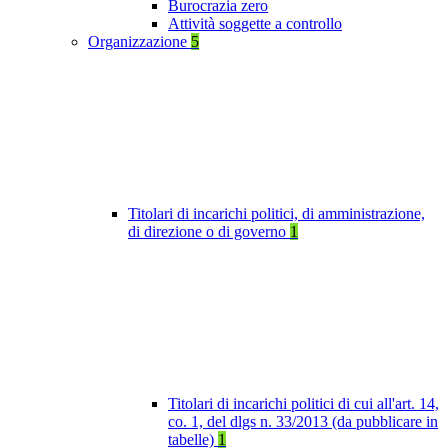
Burocrazia zero
Attività soggette a controllo
Organizzazione
5
Titolari di incarichi politici, di amministrazione,
di direzione o di governo
1
Titolari di incarichi politici di cui all'art. 14,
co. 1, del dlgs n. 33/2013 (da pubblicare in
tabelle)
1