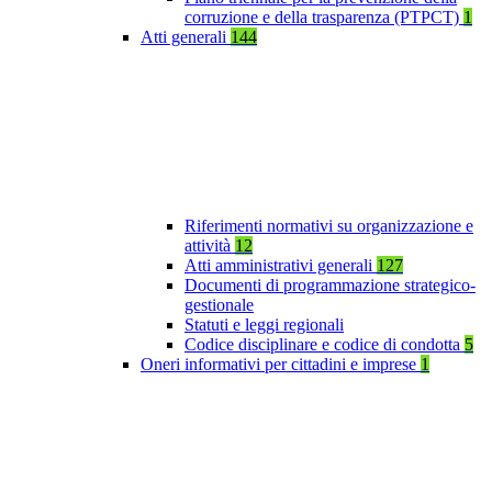
corruzione e della trasparenza (PTPCT)
1
Atti generali
144
Riferimenti normativi su organizzazione e
attività
12
Atti amministrativi generali
127
Documenti di programmazione strategico-
gestionale
Statuti e leggi regionali
Codice disciplinare e codice di condotta
5
Oneri informativi per cittadini e imprese
1