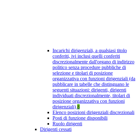
Incarichi dirigenziali, a qualsiasi titolo
conferiti, ivi inclusi quelli conferiti
discrezionalmente dall'organo di indirizzo
politico senza procedure pubbliche di
selezione e titolari di posizione
organizzativa con funzioni dirigenziali (da
pubblicare in tabelle che distinguano le
seguenti situazioni: dirigenti, dirigenti
individuati discrezionalmente, titolari di
posizione organizzativa con funzioni
dirigenziali)
8
Elenco posizioni dirigenziali discrezionali
Posti di funzione disponibili
Ruolo dirigenti
Dirigenti cessati