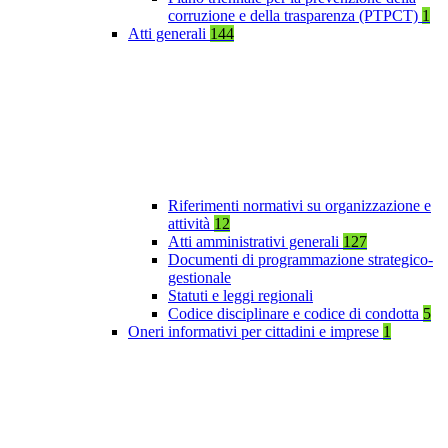
corruzione e della trasparenza (PTPCT)
1
Atti generali
144
Riferimenti normativi su organizzazione e
attività
12
Atti amministrativi generali
127
Documenti di programmazione strategico-
gestionale
Statuti e leggi regionali
Codice disciplinare e codice di condotta
5
Oneri informativi per cittadini e imprese
1