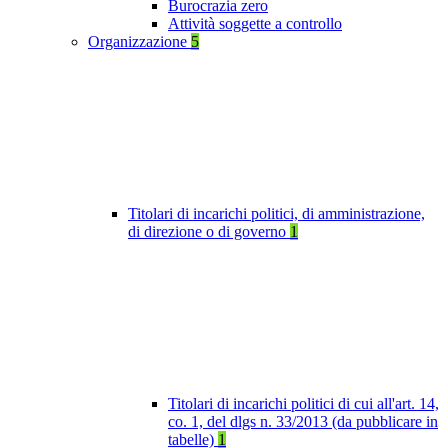
Burocrazia zero
Attività soggette a controllo
Organizzazione
5
Titolari di incarichi politici, di amministrazione,
di direzione o di governo
1
Titolari di incarichi politici di cui all'art. 14,
co. 1, del dlgs n. 33/2013 (da pubblicare in
tabelle)
1