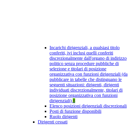
Incarichi dirigenziali, a qualsiasi titolo
conferiti, ivi inclusi quelli conferiti
discrezionalmente dall'organo di indirizzo
politico senza procedure pubbliche di
selezione e titolari di posizione
organizzativa con funzioni dirigenziali (da
pubblicare in tabelle che distinguano le
seguenti situazioni: dirigenti, dirigenti
individuati discrezionalmente, titolari di
posizione organizzativa con funzioni
dirigenziali)
8
Elenco posizioni dirigenziali discrezionali
Posti di funzione disponibili
Ruolo dirigenti
Dirigenti cessati