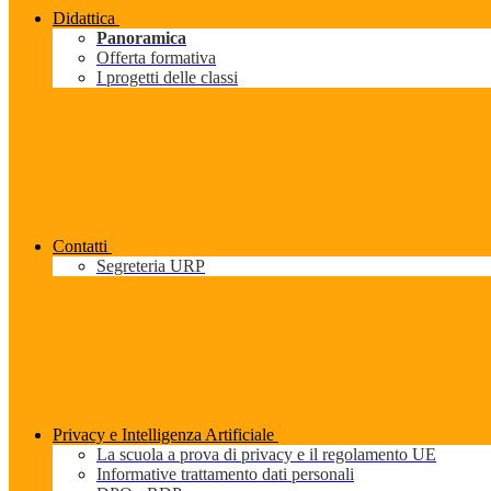
Didattica
Panoramica
Offerta formativa
I progetti delle classi
Contatti
Segreteria URP
Privacy e Intelligenza Artificiale
La scuola a prova di privacy e il regolamento UE
Informative trattamento dati personali