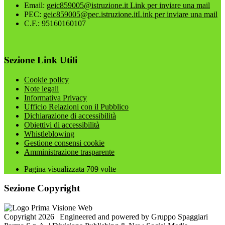
Email:
geic859005@istruzione.it
Link per inviare una mail
PEC:
geic859005@pec.istruzione.it
Link per inviare una mail
C.F.: 95160160107
Sezione Link Utili
Cookie policy
Note legali
Informativa Privacy
Ufficio Relazioni con il Pubblico
Dichiarazione di accessibilità
Obiettivi di accessibilità
Whistleblowing
Gestione consensi cookie
Amministrazione trasparente
Pagina visualizzata
709
volte
Sezione Copyright
Copyright 2026 | Engineered and powered by Gruppo Spaggiari