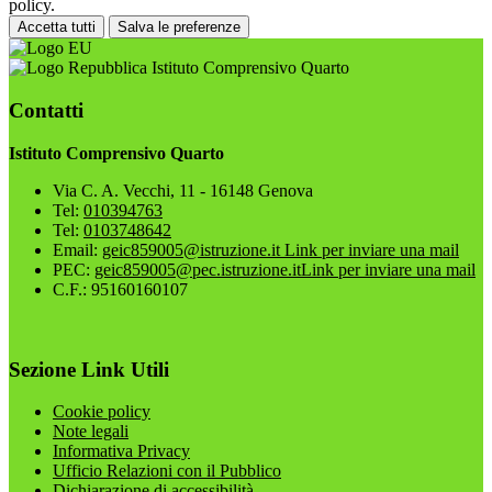
policy.
Accetta tutti
Salva le preferenze
Istituto Comprensivo Quarto
Contatti
Istituto Comprensivo Quarto
Via C. A. Vecchi, 11 - 16148 Genova
Tel:
010394763
Tel:
0103748642
Email:
geic859005@istruzione.it
Link per inviare una mail
PEC:
geic859005@pec.istruzione.it
Link per inviare una mail
C.F.: 95160160107
Sezione Link Utili
Cookie policy
Note legali
Informativa Privacy
Ufficio Relazioni con il Pubblico
Dichiarazione di accessibilità