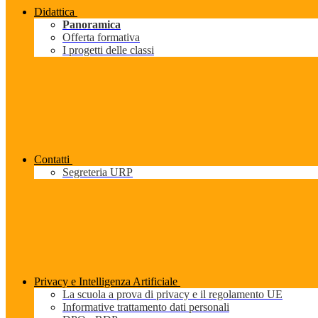
Didattica
Panoramica
Offerta formativa
I progetti delle classi
Contatti
Segreteria URP
Privacy e Intelligenza Artificiale
La scuola a prova di privacy e il regolamento UE
Informative trattamento dati personali