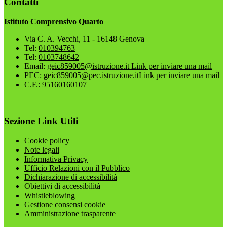
Contatti
Istituto Comprensivo Quarto
Via C. A. Vecchi, 11 - 16148 Genova
Tel:
010394763
Tel:
0103748642
Email:
geic859005@istruzione.it
Link per inviare una mail
PEC:
geic859005@pec.istruzione.it
Link per inviare una mail
C.F.: 95160160107
Sezione Link Utili
Cookie policy
Note legali
Informativa Privacy
Ufficio Relazioni con il Pubblico
Dichiarazione di accessibilità
Obiettivi di accessibilità
Whistleblowing
Gestione consensi cookie
Amministrazione trasparente