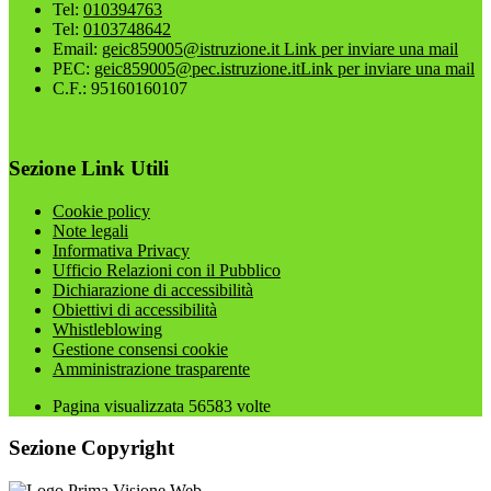
Tel:
010394763
Tel:
0103748642
Email:
geic859005@istruzione.it
Link per inviare una mail
PEC:
geic859005@pec.istruzione.it
Link per inviare una mail
C.F.: 95160160107
Sezione Link Utili
Cookie policy
Note legali
Informativa Privacy
Ufficio Relazioni con il Pubblico
Dichiarazione di accessibilità
Obiettivi di accessibilità
Whistleblowing
Gestione consensi cookie
Amministrazione trasparente
Pagina visualizzata
56583
volte
Sezione Copyright