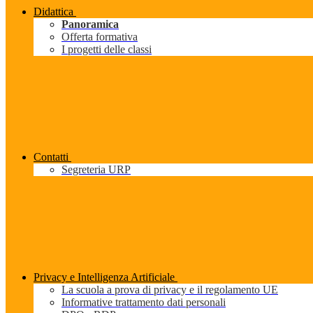
Didattica
Panoramica
Offerta formativa
I progetti delle classi
Contatti
Segreteria URP
Privacy e Intelligenza Artificiale
La scuola a prova di privacy e il regolamento UE
Informative trattamento dati personali