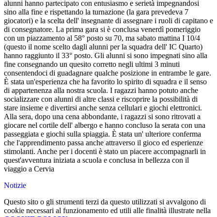
alunni hanno partecipato con entusiasmo e serietà impegnandosi
sino alla fine e rispettando la turnazione (la gara prevedeva 7
giocatori) e la scelta dell' insegnante di assegnare i ruoli di capitano e
di consegnatore. La prima gara si è conclusa venerdì pomeriggio
con un piazzamento al 58° posto su 70, ma sabato mattina I 10/4
(questo il nome scelto dagli alunni per la squadra dell' IC Quarto)
hanno raggiunto il 33° posto. Gli alunni si sono impegnati sino alla
fine consegnando un quesito corretto negli ultimi 3 minuti
consentendoci di guadagnare qualche posizione in entrambe le gare.
È stata un'esperienza che ha favorito lo spirito di squadra e il senso
di appartenenza alla nostra scuola. I ragazzi hanno potuto anche
socializzare con alunni di altre classi e riscoprire la possibilità di
stare insieme e divertirsi anche senza cellulari e giochi elettronici.
Alla sera, dopo una cena abbondante, i ragazzi si sono ritrovati a
giocare nel cortile dell' albergo e hanno concluso la serata con una
passeggiata e giochi sulla spiaggia. È stata un' ulteriore conferma
che l'apprendimento passa anche attraverso il gioco ed esperienze
stimolanti. Anche per i docenti è stato un piacere accompagnarli in
quest'avventura iniziata a scuola e conclusa in bellezza con il
viaggio a Cervia
Notizie
Questo sito o gli strumenti terzi da questo utilizzati si avvalgono di
cookie necessari al funzionamento ed utili alle finalità illustrate nella