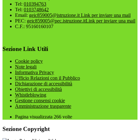
Tel:
010394763
Tel:
0103748642
Email:
geic859005@istruzione.it
Link per inviare una mail
PEC:
geic859005@pec.istruzione.it
Link per inviare una mail
C.F.: 95160160107
Sezione Link Utili
Cookie policy
Note legali
Informativa Privacy
Ufficio Relazioni con il Pubblico
Dichiarazione di accessibilità
Obiettivi di accessibilità
Whistleblowing
Gestione consensi cookie
Amministrazione trasparente
Pagina visualizzata
266
volte
Sezione Copyright