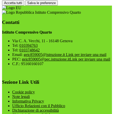
Accetta tutti
Salva le preferenze
Istituto Comprensivo Quarto
Contatti
Istituto Comprensivo Quarto
Via C. A. Vecchi, 11 - 16148 Genova
Tel:
010394763
Tel:
0103748642
Email:
geic859005@istruzione.it
Link per inviare una mail
PEC:
geic859005@pec.istruzione.it
Link per inviare una mail
C.F.: 95160160107
Sezione Link Utili
Cookie policy
Note legali
Informativa Privacy
Ufficio Relazioni con il Pubblico
Dichiarazione di accessibilità