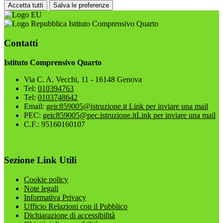
Accetta tutti
Salva le preferenze
Istituto Comprensivo Quarto
Contatti
Istituto Comprensivo Quarto
Via C. A. Vecchi, 11 - 16148 Genova
Tel:
010394763
Tel:
0103748642
Email:
geic859005@istruzione.it
Link per inviare una mail
PEC:
geic859005@pec.istruzione.it
Link per inviare una mail
C.F.: 95160160107
Sezione Link Utili
Cookie policy
Note legali
Informativa Privacy
Ufficio Relazioni con il Pubblico
Dichiarazione di accessibilità