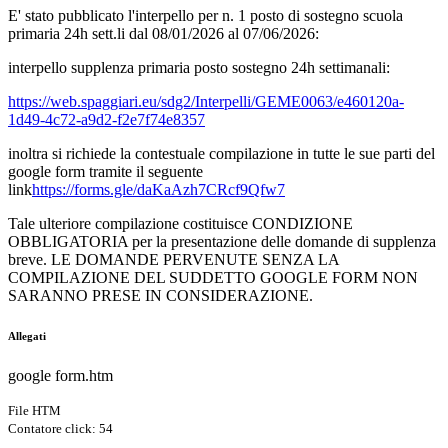
E' stato pubblicato l'interpello per n. 1 posto di sostegno scuola
primaria 24h sett.li dal 08/01/2026 al 07/06/2026:
interpello supplenza primaria posto sostegno 24h settimanali:
https://web.spaggiari.eu/sdg2/Interpelli/GEME0063/e460120a-
1d49-4c72-a9d2-f2e7f74e8357
inoltra si richiede la contestuale compilazione in tutte le sue parti del
google form tramite il seguente
link
https://forms.gle/daKaAzh7CRcf9Qfw7
Tale ulteriore compilazione costituisce CONDIZIONE
OBBLIGATORIA per la presentazione delle domande di supplenza
breve. LE DOMANDE PERVENUTE SENZA LA
COMPILAZIONE DEL SUDDETTO GOOGLE FORM NON
SARANNO PRESE IN CONSIDERAZIONE.
Allegati
google form.htm
File HTM
Contatore click: 54