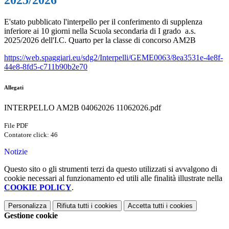
2025/2026
E'stato pubblicato l'interpello per il conferimento di supplenza
inferiore ai 10 giorni nella Scuola secondaria di I grado a.s.
2025/2026 dell'I.C. Quarto per la classe di concorso AM2B
https://web.spaggiari.eu/sdg2/Interpelli/GEME0063/8ea3531e-4e8f-
44e8-8fd5-c711b90b2e70
Allegati
INTERPELLO AM2B 04062026 11062026.pdf
File PDF
Contatore click: 46
Notizie
Questo sito o gli strumenti terzi da questo utilizzati si avvalgono di
cookie necessari al funzionamento ed utili alle finalità illustrate nella
COOKIE POLICY
.
Personalizza
Rifiuta tutti
i cookies
Accetta tutti
i cookies
Gestione cookie