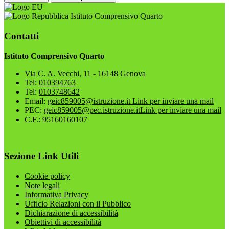
Istituto Comprensivo Quarto
Contatti
Istituto Comprensivo Quarto
Via C. A. Vecchi, 11 - 16148 Genova
Tel:
010394763
Tel:
0103748642
Email:
geic859005@istruzione.it
Link per inviare una mail
PEC:
geic859005@pec.istruzione.it
Link per inviare una mail
C.F.: 95160160107
Sezione Link Utili
Cookie policy
Note legali
Informativa Privacy
Ufficio Relazioni con il Pubblico
Dichiarazione di accessibilità
Obiettivi di accessibilità