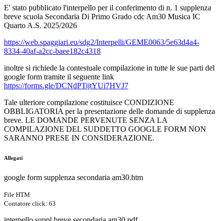
E' stato pubblicato l'interpello per il conferimento di n. 1 supplenza
breve scuola Secondaria Di Primo Grado cdc Am30 Musica IC
Quarto A.S. 2025/2026
https://web.spaggiari.eu/sdg2/Interpelli/GEME0063/5e63d4a4-
8334-40af-a2cc-baee182c4318
inoltre si richiede la contestuale compilazione in tutte le sue parti del
google form tramite il seguente link
https://forms.gle/DCNdPTijtYUi7HVJ7
Tale ulteriore compilazione costituisce CONDIZIONE
OBBLIGATORIA per la presentazione delle domande di supplenza
breve. LE DOMANDE PERVENUTE SENZA LA
COMPILAZIONE DEL SUDDETTO GOOGLE FORM NON
SARANNO PRESE IN CONSIDERAZIONE.
Allegati
google form supplenza secondaria am30.htm
File HTM
Contatore click: 63
interpello suppl breve secondaria am30.pdf