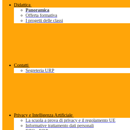
Didattica
Panoramica
Offerta formativa
I progetti delle classi
Contatti
Segreteria URP
Privacy e Intelligenza Artificiale
La scuola a prova di privacy e il regolamento UE
Informative trattamento dati personali