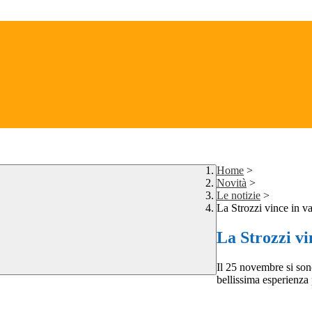
Home
>
Novità
>
Le notizie
>
La Strozzi vince in v
La Strozzi vi
Il 25 novembre si sono
bellissima esperienza 