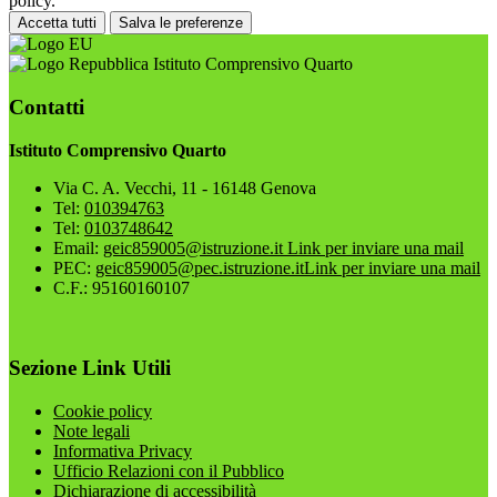
policy.
Accetta tutti
Salva le preferenze
Istituto Comprensivo Quarto
Contatti
Istituto Comprensivo Quarto
Via C. A. Vecchi, 11 - 16148 Genova
Tel:
010394763
Tel:
0103748642
Email:
geic859005@istruzione.it
Link per inviare una mail
PEC:
geic859005@pec.istruzione.it
Link per inviare una mail
C.F.: 95160160107
Sezione Link Utili
Cookie policy
Note legali
Informativa Privacy
Ufficio Relazioni con il Pubblico
Dichiarazione di accessibilità