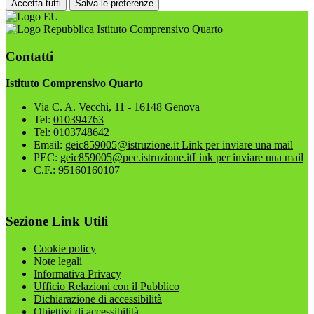
Accetta tutti
Salva le preferenze
Istituto Comprensivo Quarto
Contatti
Istituto Comprensivo Quarto
Via C. A. Vecchi, 11 - 16148 Genova
Tel:
010394763
Tel:
0103748642
Email:
geic859005@istruzione.it
Link per inviare una mail
PEC:
geic859005@pec.istruzione.it
Link per inviare una mail
C.F.: 95160160107
Sezione Link Utili
Cookie policy
Note legali
Informativa Privacy
Ufficio Relazioni con il Pubblico
Dichiarazione di accessibilità
Obiettivi di accessibilità